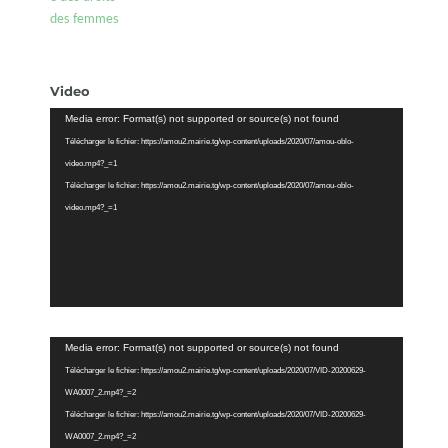
Video
Lecteur
Media error: Format(s) not supported or source(s) not found
vidéo
Télécharger le fichier: https://amou2.mairie.tg/wp-content/uploads/2020/07/amou-oblo-
video.mp4?_=1
Télécharger le fichier: https://amou2.mairie.tg/wp-content/uploads/2020/07/amou-oblo-
video.mp4?_=1
Lecteur
Media error: Format(s) not supported or source(s) not found
vidéo
Télécharger le fichier: https://amou2.mairie.tg/wp-content/uploads/2020/07/VID-20200629-
WA0007_2.mp4?_=2
Télécharger le fichier: https://amou2.mairie.tg/wp-content/uploads/2020/07/VID-20200629-
WA0007_2.mp4?_=2